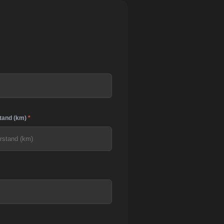
tand (km)
*