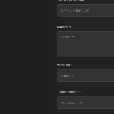
TÜV bis (MM/JJJJ)
Nachricht
Vorname
*
Telefonnummer
*